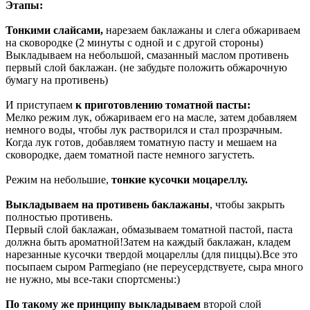
Этапы:
Тонкими слайсами,
нарезаем баклажаны и слега обжариваем
на сковородке (2 минуты с одной и с другой стороны)
Выкладываем на небольшой, смазанный маслом противень
первый слой баклажан. (не забудьте положить обжарочную
бумагу на противень)
И приступаем
к приготовлению томатной пасты:
Мелко режим лук, обжариваем его на масле, затем добавляем
немного воды, чтобы лук растворился и стал прозрачным.
Когда лук готов, добавляем томатную пасту и мешаем на
сковородке, даем томатной пасте немного загустеть.
Режим на небольшие,
тонкие кусочки моцареллу.
Выкладываем на противень баклажаны
, чтобы закрыть
полностью противень.
Первый слой баклажан, обмазываем томатной пастой, паста
должна быть ароматной!Затем на каждый баклажан, кладем
нарезанные кусочки твердой моцареллы (для пиццы).Все это
посыпаем сыром Parmegiano (не переусердствуете, сыра много
не нужно, мы все-таки спортсмены:)
По такому же принципу выкладываем
второй слой